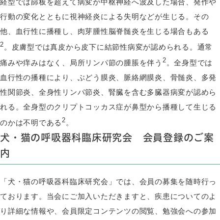
経型では篩板を超えて病変が中枢神経へ波及した場合、発作や
行動の変化とともに視神経炎による失明などが生じる。その
他、血行性に播種し、肉芽腫性脳脊髄炎を生じる場合もある
2
。皮膚型では真皮から皮下に結節性病変が認められる。通常
2
痛みや痒みはなく、局所リンパ節の腫脹を伴う
。全身型では
血行性の播種により、ぶどう膜炎、脈絡網膜炎、骨髄炎、多発
性関節炎、全身性リンパ節炎、腎臓を含む多臓器病変が認めら
れる。全身型のクリプトコッカス症が鼻型から播種して生じる
2
のかは不明である
。
犬・猫の呼吸器科臨床研究会 会員登録のご案
内
「犬・猫の呼吸器科臨床研究会」では、会員の募集を随時行っ
ております。当会にご加入いただきますと、疾患についてのよ
り詳細な情報や、会員限定コンテンツの閲覧、勉強会への参加