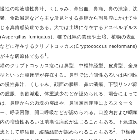
慢性の粘液膿性鼻汁、くしゃみ、鼻出血、鼻痛、鼻の潰瘍、沈
鬱、食欲減退などを主な所見とする鼻腔から副鼻腔にかけて生
じる真菌感染症である。犬では土壌に存在するアスペルギルス
(Aspergillus fumigatus)、猫では鳩の糞便や土壌、植物の表面
などに存在するクリプトコッカス(Cryptococcus neoformans)
1
が主な病原体である
。
猫のクリプトコッカス症には鼻型、中枢神経型、皮膚型、全身
型といった臨床型が存在する。鼻型では片側性あるいは両側性
の慢性鼻汁、くしゃみ、顔面の腫脹、鼻の潰瘍、下顎リンパ節
の腫脹、食欲減退、体重減少などが認められる。場合によって
は、鼻腔からの肉塊の突出や、鼻咽頭肉芽腫によるスタータ
ー、呼吸困難、開口呼吸などが認められる。口腔内および咽頭
内の増殖性あるいは潰瘍性病変が生じることもある。下気道疾
2
患として肺結節、縦隔結節が認められることもある
。中枢神