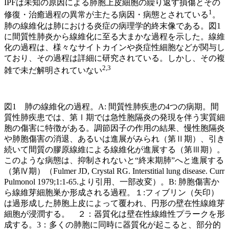
IPFは未知の原因による肺胞上皮細胞の繰り返す損傷とその
1
修復・治癒過程の異常が主たる病因・病態とされている
。
肺の線維化は肺における炎症の病理学的終末像である。図
1
に間質性肺炎から線維化に至る大まかな過程を示した。線維
化の過程は、様々なサイトカインや炎症性細胞などが関与し
ており、その過程は詳細に研究されている。しかし、その複
2,3
雑で未だ解明されていない
図1 肺の線維化の過程。A: 間質性肺疾患の4つの病期。間
質性肺疾患では、第Ⅰ期では急性胞隔炎の発現を伴う実質細
胞の傷害に特徴がある。調節因子の作用の結果、慢性胞隔炎
や肺胞傷害の消退、あるいは進展がみられ（第Ⅱ期）、引き
続いて間質の膠原線維による線維化が進展する（第Ⅲ期）。
このような病態は、抑制されないと“終末期肺”へと進展する
（第Ⅳ期）（Fulmer JD, Crystal RG. Interstitial lung disease. Curr
Pulmonol 1979;1:1-65.より引用、一部改変）。B: 肺胞傷害か
ら線維芽細胞巣か形成される過程。１:フィブリン（矢印）
は過形成した肺胞上皮によって覆われ、円形の壁在性線維芽
細胞が浸潤する。 ２：器質化は壁在性線維性プラークを形
成する。3：多くの肺胞に同時に器質化が起こると、部分的